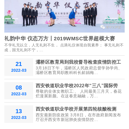
礼韵中华 仪态万方丨2019WMSC世界超模大赛
不学礼无以立，人无礼则不生， 点滴礼仪体现自我素养； 事无礼则不
成，国无礼则不宁，...
灞桥区教育局到我校督导检查疫情防控工
21
3月18日下午，灞桥区人民政府总督学孙学尚、
2022-03
灞桥区教育局职教科科长郝娟梅...
西安铁道职业学校2022年“三八”国际劳
08
尊敬的全体女教职工:、 人间最美三月天，春花
2022-03
烂漫展新颜。在这春意融融，万...
西安铁道职业学校开展第四轮核酸检测
13
西安最新防疫政策 3月8日，在市政府新闻发布
2022-03
厅召开西安市新冠肺炎疫情防控...